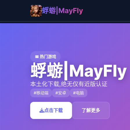
蜉蝣|MayFly
📅 热门游戏
蜉蝣|MayFly
本土化下载,绝无仅有近版认证
#移动端
#安卓
#电脑
点击下载
了解更多