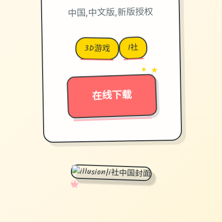
中国,中文版,新版授权
I社
3D游戏
→
✦ ★
在线下载
✧
♡
★
♥