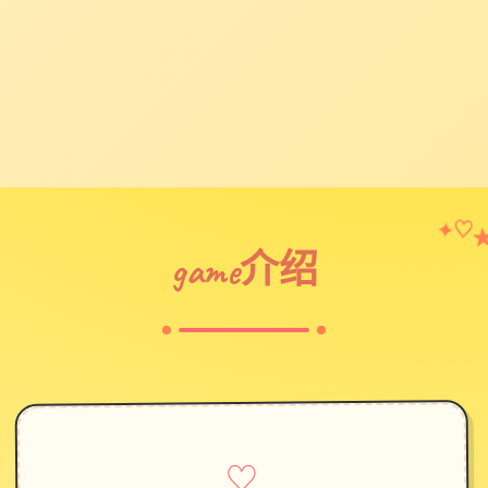
♡
✦
game介绍
♡