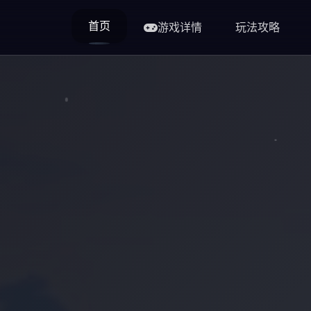
首页
游戏详情
玩法攻略