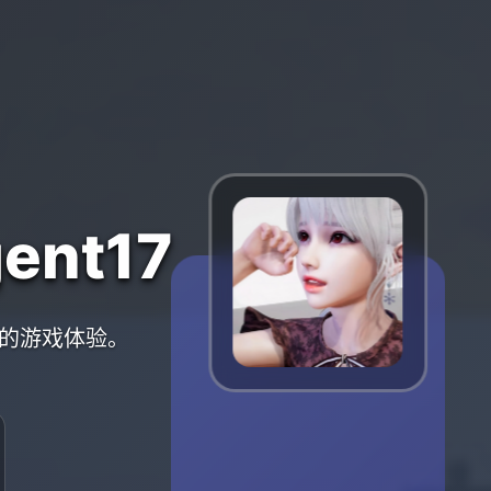
nt17
质的游戏体验。