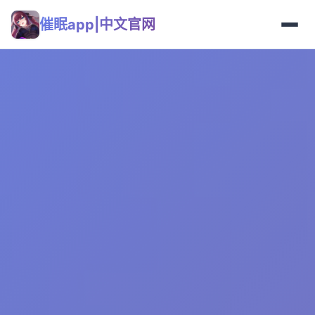
催眠app|中文官网