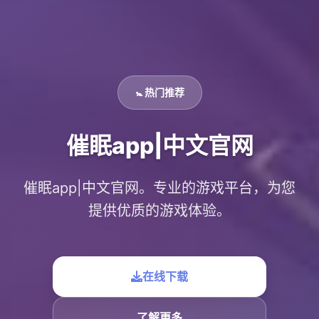
🚼 热门推荐
催眠app|中文官网
催眠app|中文官网。专业的游戏平台，为您
提供优质的游戏体验。
在线下载
了解更多