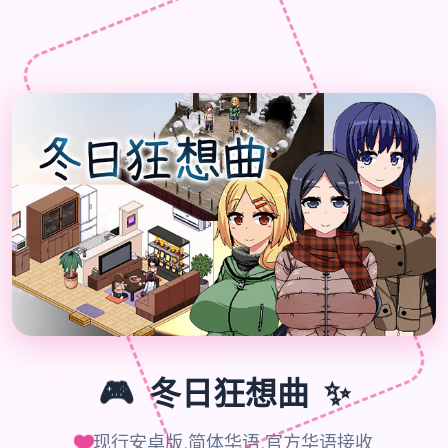

🎮
🎮
冬日狂想曲
✨
现行安卓版,简体华语,官方华语接收