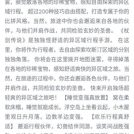
雾，察觉散落各地的珍稀宝物，感知自由探索的异区
域行程。 超过200种技巧自由搭配，打造专属于你的
比拼风格。当然，旅途中你也会邂逅来自各地的伙
伴，与他们并肩作战，共同检验玄妙的圣兽。 《杖
剑传说》是独独怪舒适的异区域行程手游。 在这
里，你将作为行程者，去自由探索坎斯汀区域的分别
独独角落。 你将会在这里拨开地图迷雾，寻得掉落
在各地的珍稀宝物，感知舒适爽快的异区域之旅。当
然，在旅途的过程中，你还会邂逅各色伙伴，与他们
并肩作战，共同检验玄妙的圣兽。 快来开启独场超
轻爽的异区域之旅吧！ 【睡觉变强真放置】 窝在柔
软床榻，睡觉就能成长。浮空岛上坐看云起，小木屋
里观日升月落，边数羊边变强。 【欢乐行程真舒
适】 邂逅行程伙伴，幻兽结伴同游。谈笑间战胜强