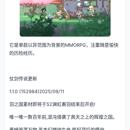
它是单款以异范围为背景的MMORPG，注重随意愉快
的历险经历。
仗剑传说更新
1.1.0 (152984)2025/09/11
羽之国素材即将于S2渊虹邂羽结束后开启!
唯一唯一数百年前,混沌侵袭了高天之上的辉煌之国。
黑暗笼罩万物,英杰们燃烧生命,筑起顶后的壁垒..