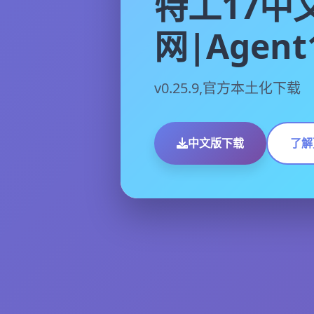
特工17中
网|Agent
v0.25.9,官方本土化下载
中文版下载
了解