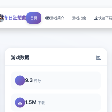
冬日狂想曲
首页
游戏简介
游戏指南
快速下
游戏数据
9.3
评分
1.5M
下载