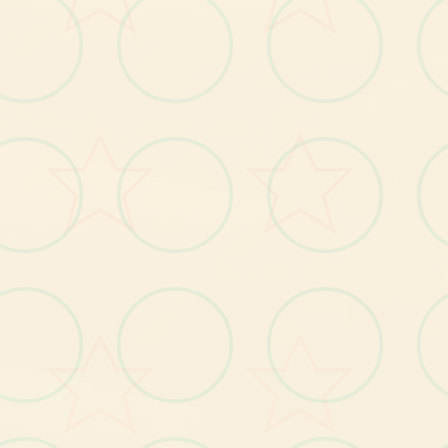
程序元素
【1
】
计
岛
自
由
移
动
，
跟
随
试
炼
者
的
操
作
肆
意
逛
合
闲