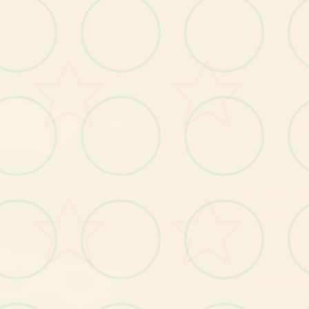
；
【2
】
钓
鱼
、
拾
荒
等
日
常
玩
法
；
【3
】
单
个
描
述
流
程
中
都
穿
插
小
程
序
，
给
试
炼
者
闷
个
解
【4
】
丰
的
动
态CG
动
画
，
单
个
个
细
节
动
感
数
个
足
；
富
；
----------------------------------
--------------------------------
玛
格
丽
村
长
的
女
儿
，
对
外
面
域
充
满
向
往
紫
色
的
长
发
，
身
材
凹
凸
致
特
：
，
～