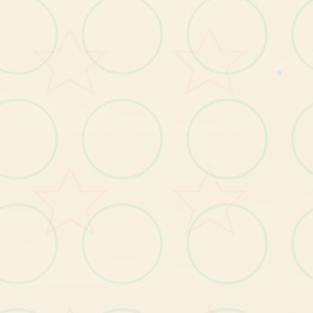
的
领
有
。
★
【1
发
布
玛
格
丽
特
新
番
及
主
角
身
份
揭
秘
剧
情
】
。
BUG修复
【1
】
复
小
部
分
试
炼
者
种
植
作
物
时
宕
机
的
问
题
修
。
【2
修
复
小
部
分
试
炼
者
无
法
进
步
招
式
的
问
题
】
。
【3】修复其他已知问题。
【1
】
优
化
部
分
显
示
遮
挡
问
题
优化
。