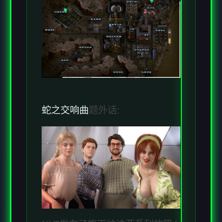
蛇之交响曲
题外话: