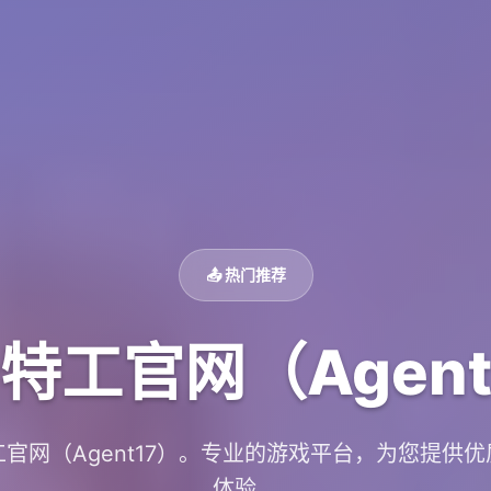
📤 热门推荐
号特工官网（Agent
工官网（Agent17）。专业的游戏平台，为您提供
体验。