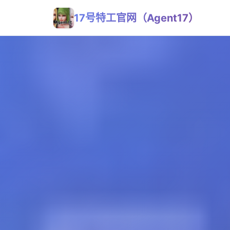
17号特工官网（Agent17）